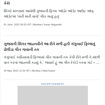
કેકે!
સિંગરે ૨૦૧૭માં આવેલી ગુજરાતી ફિલ્મ ‘ઑર્ડર ઑર્ડર આઉટ ઑફ
ઑર્ડર’માં ‘તારી મારી વાતો’ ગીત ગાયું હતું
01 June, 2022 06:20 IST | Mumbai | Karan Negandhi
ગુજરાતી સિંગર જાહ્નવીને આ રીતે મળી હતી ગંગુબાઈ ફિલ્મનું
ઢોલીડા ગીત ગાવાની તક
ગંગુબાઈ કાઠિયાવાડી ફિલ્મમાં ગીત ગાવાની તક કેવી રીતે મળી તે સંદર્ભે
વાત કરતાં જાહ્નવી કહ્યું કે,` જ્યારે હું આ ગીત રેકોર્ડ કરવા ગઈ ત્યારે
મને ખ્યાલ નહોતો આ ગીત ગંગુબાઈ કાઠિયાવાડી ફિલ્મ માટે છે. અને
30 May, 2022 11:54 IST | Mumbai | Nirali Kalani
આ આટલું લોકપ્રિય બની જશે.
ADVERTISEMENT