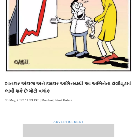
શાનદાર અંદાજ અને દમદાર અભિનયથી આ અભિનેતા ઢોલીવૂડમાં
લાવી શકે છે મોટો વળાંક
30 May, 2022 11:33 IST | Mumbai | Nirali Kalani
ADVERTISEMENT