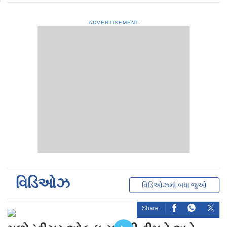
ADVERTISEMENT
વિડિઓઝ
વિડિઓઝમાં બધા જુઓ
Share: