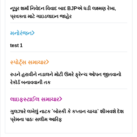
નૂપુર શર્મા નિવેદન વિવાદ બાદ BJPએ ધડી લક્ષ્મણ રેખા,
પ્રવક્તા માટે ગાઇડલાઇન જાહેર
મનોરંજન
test 1
સ્પોર્ટ્સ સમાચાર
રુડને હરાવીને નડાલને મોટી ઉંમરે ફ્રેન્ચ ઓપન જીતવાનો
રેકૉર્ડ બનાવવાની તક
લાઇફસ્ટાઈલ સમાચાર
ગુલઝારે લખેલું નાટક `બોસ્કી કે કપ્તાન ચાચા` શીખવશે દેશ
પ્રેમના પાઠઃ સલીમ આરિફ