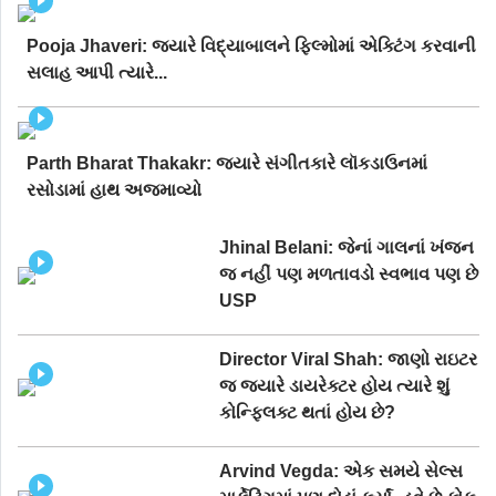
Pooja Jhaveri: જ્યારે વિદ્યાબાલને ફિલ્મોમાં એક્ટિંગ કરવાની
સલાહ આપી ત્યારે...
Parth Bharat Thakakr: જ્યારે સંગીતકારે લૉકડાઉનમાં
રસોડામાં હાથ અજમાવ્યો
Jhinal Belani: જેનાં ગાલનાં ખંજન
જ નહીં પણ મળતાવડો સ્વભાવ પણ છે
USP
Director Viral Shah: જાણો રાઇટર
જ જ્યારે ડાયરેક્ટર હોય ત્યારે શું
કોન્ફ્લિક્ટ થતાં હોય છે?
Arvind Vegda: એક સમયે સેલ્સ