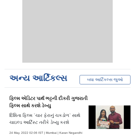
અન્ય આર્ટિકલ્સ
બધા આર્ટિકલ્સ જુઓ
ફિલ્મ એડિટર પાર્થ ભટ્ટની દીકરી ગુજરાતી
ફિલ્મ સાથે કરશે ડેબ્યુ
દિશિતા ફિલ્મ `ચાર ફેરાનું ચકડોળ` સાથે
ચાઇલ્ડ આર્ટિસ્ટ તરીકે ડેબ્યુ કરશે
24 May, 2022 02:06 IST | Mumbai | Karan Negandhi