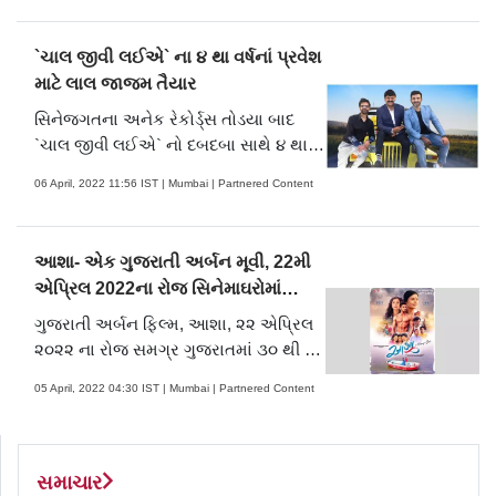
`ચાલ જીવી લઈએ` ના ૪ થા વર્ષનાં પ્રવેશ
માટે લાલ જાજમ તૈયાર
સિનેજગતના અનેક રેકોર્ડ્સ તોડયા બાદ
`ચાલ જીવી લઈએ` નો દબદબા સાથે ૪ થા
વર્ષમાં પ્રવેશ.
06 April, 2022 11:56 IST | Mumbai | Partnered Content
આશા- એક ગુજરાતી અર્બન મૂવી, 22મી
એપ્રિલ 2022ના રોજ સિનેમાઘરોમાં
આવવાની તૈયારીમાં
ગુજરાતી અર્બન ફિલ્મ, આશા, ૨૨ એપ્રિલ
૨૦૨૨ ના રોજ સમગ્ર ગુજરાતમાં ૩૦ થી વધુ
શહેરો અને ૭૦ થી વધુ થિયેટરોમાં રિલીઝ
05 April, 2022 04:30 IST | Mumbai | Partnered Content
થઈ રહી છે
સમાચાર