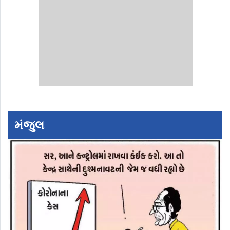
મંજુલ