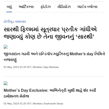
બધું
આર્ટિકલ્સ
ફોટોઝ
વીડિયોઝ
લાઈવ બ્લોગ્સ
ઢોલીવૂડ સમાચાર
સારથી ફિલ્મમાં સૂત્રધાર પ્રતીક ગાંધીએ
જણાવ્યું કોણ છે તેના જીવનનું ‘સારથી’
જીગરાદાન ગઢવી અને ઇન્ડિપૉપ મ્યુઝિકનું Mother’s day નિમિત્તે
નજરાણું
02 May, 2023 01:20 IST | Mumbai | Ajay Motivala
Mother`s Day Exclusive: અભિનેત્રી ખુશી શાહે શૅર કર્યો
ઇમોશનલ મેસેજ
02 May, 2023 01:20 IST | Mumbai | Aashutosh Desai