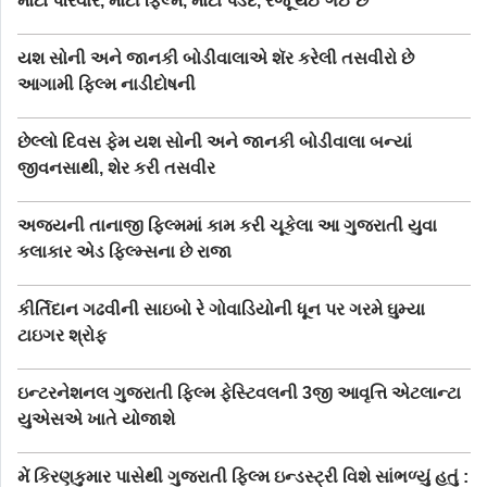
મોટો પરિવાર, મોટી ફિલ્મ, મોટા પડદે, રજૂ થઈ ગઈ છે
યશ સોની અને જાનકી બોડીવાલાએ શૅર કરેલી તસવીરો છે
આગામી ફિલ્મ નાડીદોષની
છેલ્લો દિવસ ફેમ યશ સોની અને જાનકી બોડીવાલા બન્યાં
જીવનસાથી, શેર કરી તસવીર
અજયની તાનાજી ફિલ્મમાં કામ કરી ચૂકેલા આ ગુજરાતી યુવા
કલાકાર એડ ફિલ્મ્સના છે રાજા
કીર્તિદાન ગઢવીની સાઇબો રે ગોવાડિયોની ધૂન પર ગરમે ઘુમ્યા
ટાઇગર શ્રોફ
ઇન્ટરનેશનલ ગુજરાતી ફિલ્મ ફેસ્ટિવલની 3જી આવૃત્તિ એટલાન્ટા
યુએસએ ખાતે યોજાશે
મેં કિરણકુમાર પાસેથી ગુજરાતી ફિલ્મ ઇન્ડસ્ટ્રી વિશે સાંભળ્યું હતું :