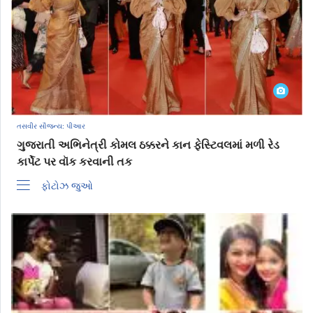
તસવીર સૌજન્ય: પીઆર
ગુજરાતી અભિનેત્રી કોમલ ઠક્કરને કાન ફેસ્ટિવલમાં મળી રેડ
કાર્પેટ પર વૉક કરવાની તક
ફોટોઝ જુઓ