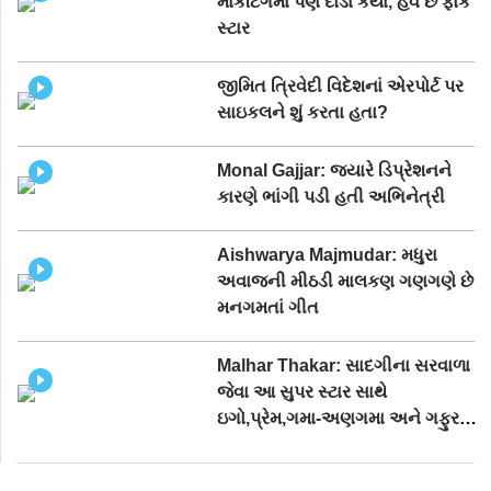
માર્કેટિંગમાં પણ દોડાં કર્યાં, હવે છે ફોક
સ્ટાર
જીમિત ત્રિવેદી વિદેશનાં એરપોર્ટ પર
સાઇકલને શું કરતા હતા?
Monal Gajjar: જ્યારે ડિપ્રેશનને
કારણે ભાંગી પડી હતી અભિનેત્રી
Aishwarya Majmudar: મધુરા
અવાજની મીઠડી માલકણ ગણગણે છે
મનગમતાં ગીત
Malhar Thakar: સાદગીના સરવાળા
જેવા આ સુપર સ્ટાર સાથે
ઇગો,પ્રેમ,ગમા-અણગમા અને ગફુરની
વાતો