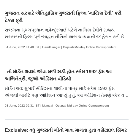
ગુજરાત સરકારે ઐતિહાસિક ગુજરાતી ફિલ્મ `નાયિકા દેવી` કરી
ટેક્સ ફ્રી
રાજ્યના મુખ્યપ્રધાન ભૂપેન્દ્રભાઈ પટેલે નાયિકા દેવીને રાજ્ય
સરકારની ફિલ્મ પ્રોત્સાહન નીતિનો લાભ આપવાની જાહેરાત કરી છે
04 June, 2022 01:48 IST | Gandhinagar | Gujarati Mid-day Online Correspondent
..તો મોર્ડન લવમાં જોવા મળી શકી હોત સ્કેમ 1992 ફેમ આ
અભિનેત્રી, જુઓ ઓડિશન વીડિયો
મોર્ડન લવ: મુંબઈ સીરિઝના લાલીના પાત્ર માટે સ્કેમ 1992 ફેમ
અંજલી બારોટે પણ ઓડિશન આપ્યું હતું. આ ઓડિશન તેમણે એક વર્ષ
પહેલા આપ્યું હતું.
03 June, 2022 05:31 IST | Mumbai | Gujarati Mid-day Online Correspondent
Exclusive: વધુ ગુજરાતી ગીતો ગાવા માગતા હતા વર્સેટાઇલ સિંગર