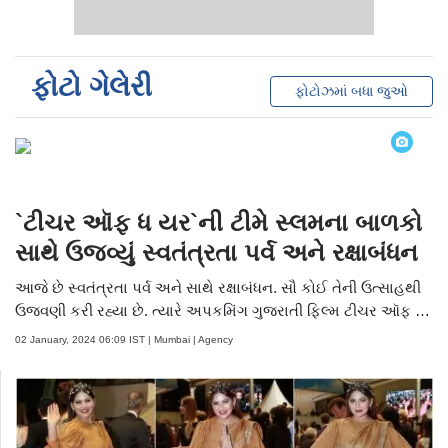
ફોટો ગેલેરી
ફોટોઝમાં બધા જુઓ
ફોટોઝ જુઓ
`ટીચર ઑફ ધ યર`ની ટીમે સ્લમના બાળકો
સાથે ઉજવ્યું સ્વતંત્રતા પર્વ અને રક્ષાબંધન
આજે છે સ્વતંત્રતા પર્વ અને સાથે રક્ષાબંધન. સૌ કોઈ તેની ઉત્સાહથી
ઉજવણી કરી રહ્યા છે. ત્યારે અપકમિંગ ગુજરાતી ફિલ્મ ટીચર ઑફ ધ
યરની ટીમે તેની અનોખી રીતે ઉજવણી કરી.
02 January, 2024 06:09 IST | Mumbai | Agency