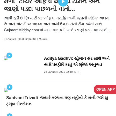
મળો `ટીચર ઓફ ધ યર`ની ટીમને અને
જાણો પડદા પાછળની વાતો...
આવી રહી છે ફિલ્મ ટીચર ઓફ ધ યર..ફિલ્મની કહાની કાંઈક અલગ
છે અને એટલી જ અલગ અને અમેઝિંગ છે તેની ટીમ..જેની સાથે
GujarartiMidday.comએ ખાસ વાત કરી અને જાણી પડદા પાછળની
વાતો..
31 August, 2023 02:04 IST | Mumbai
Aditya Gadhvi: રહેમાન સર સાથે અને
સામે પરફોર્મ કરવું એ શ્રેષ્ઠ અનુભવ
25 January, 2021 02:40 IST |
OPEN APP
Santvani Trivedi: જ્યારે કલ્પના પણ નહોતી કે બની જશે યુ
ટ્યૂબ સેન્સેશન