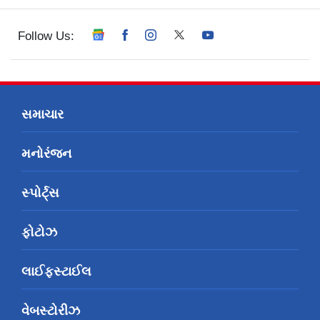
Follow Us:
સમાચાર
મનોરંજન
સ્પોર્ટ્સ
ફોટોઝ
લાઈફસ્ટાઈલ
વેબસ્ટોરીઝ