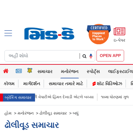
ઇ-પેપર
|
OPEN APP
સમાચાર
મનોરંજન
સ્પોર્ટ્સ
લાઈફસ્ટાઈલ
કૉલમ
માર્ગદર્શન
સમાચાર તમારે માટે
શૉટ વિડિઓઝ
સ
 ખંડણી : કચ્છી વેપારીએ હિંમત દેખાડી એટલે બચ્યા
૧૦મા ધોરણમાં ગુજરાતની ૧૨૧ સ્
બ્રેકિંગ સમાચાર
હોમ
>
મનોરંજન
>
ઢોલીવૂડ સમાચાર
>
બધું
ઢોલીવૂડ સમાચાર