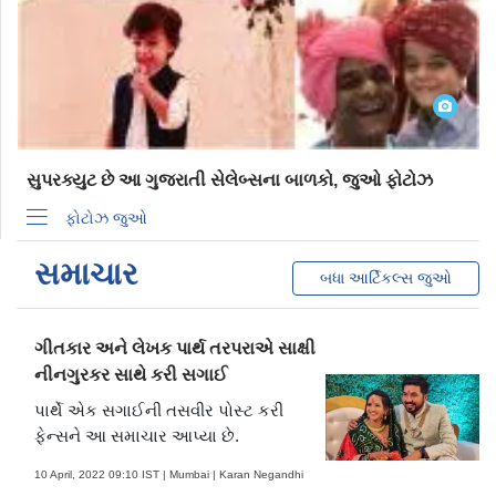
સુપરક્યુટ છે આ ગુજરાતી સેલેબ્સના બાળકો, જુઓ ફોટોઝ
ફોટોઝ જુઓ
સમાચાર
બધા આર્ટિકલ્સ જુઓ
ગીતકાર અને લેખક પાર્થ તરપરાએ સાક્ષી
નીનગુરકર સાથે કરી સગાઈ
પાર્થે એક સગાઈની તસવીર પોસ્ટ કરી
ફેન્સને આ સમાચાર આપ્યા છે.
10 April, 2022 09:10 IST | Mumbai | Karan Negandhi