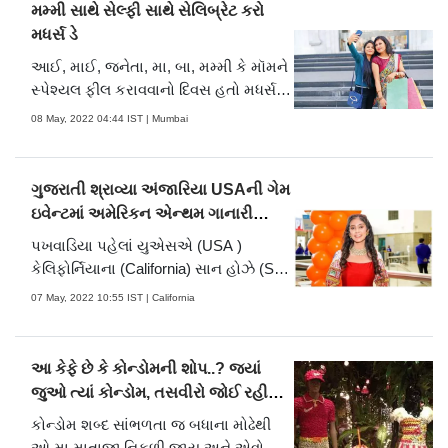
મમ્મી સાથે સેલ્ફી સાથે સેલિબ્રેટ કરો
મધર્સ ડે
આઈ, માઈ, જનેતા, મા, બા, મમ્મી કે મૉમને
સ્પેશ્યલ ફીલ કરાવવાનો દિવસ હતો મધર્સ
ડેનો. ‘મિડ-ડે’ સાથે મળીને તમે તમારી મમ્મીને
08 May, 2022 04:44 IST | Mumbai
એક્સ્ટ્રા સ્પેશ્યલ ફીલ કરાવો. મમ્મી
માટેની તમારી ફીલિંગ્સ વ્યક્ત કરો મિડ-ડેના
માધ્યમથી.
ગુજરાતી શ્રાવ્યા અંજારિયા USAની ગેમ
ઇવેન્ટમાં અમેરિકન એન્થમ ગાનારી
પહેલી ટીનએજર
પખવાડિયા પહેલાં યુએસએ (USA )
કેલિફોર્નિયાના (California) સાન હોઝે (San
Jose)માં યોજાયેલા એનએચએલ (NHL)
07 May, 2022 10:55 IST | California
સાન હોઝે શાર્ક્સ અને કોલંબસ બ્લુ
જેકેટ્સની આઇસ હૉકીની ગેમ જ્યારે શરૂ
થઇ ત્યારે તેના પ્રારંભમાં એક ભારતીય જ
આ કેફે છે કે કોન્ડોમની શોપ..? જ્યાં
નહીં બલ્કે એક ગુજરાતી અવાજે
જુઓ ત્યાં કોન્ડોમ, તસવીરો જોઈ રહી
સ્ટેડિયમમાં ર.....
જશો દંગ
કોન્ડોમ શબ્દ સાંભળતા જ બધાના મોઢેથી
ઓ મા માતાજી નિકળી જાય અને એવો ભાવ