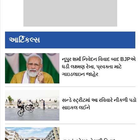
આર્ટિકલ્સ
નૂપુર શર્મા નિવેદન વિવાદ બાદ BJPએ
ધડી લક્ષ્મણ રેખા, પ્રવક્તા માટે
ગાઇડલાઇન જાહેર
સન્ડે સ્ટ્રીટમાં આ રવિવારે નીકળી પડો
સાઇકલ લઈને