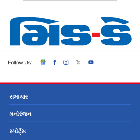
Follow Us:
સમાચાર
મનોરંજન
સ્પોર્ટ્સ