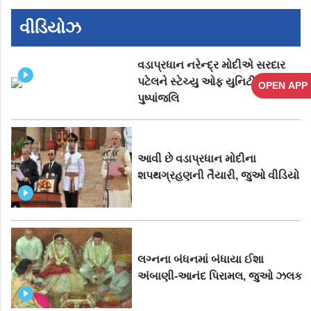
વીડિયોઝ
વડાપ્રધાન નરેન્દ્ર મોદીએ સરદાર
પટેલને સ્ટેચ્યુ ઓફ યુનિટી ખાતે આપી
OPEN APP
પુષ્પાંજલિ
આવી છે વડાપ્રધાન મોદીના
શપથગ્રહણની તૈયારી, જુઓ વીડિયો
લગ્નના બંધનમાં બંધાયા ઈશા
અંબાણી-આનંદ પિરામલ, જુઓ ઝલક