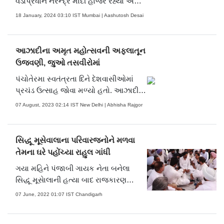
વડાપ્રધાન નરેન્દ્ર મોદી હાજર રહ્યા અને
તેમણે આ કાર્યક્રમમાં ભાગ લીધો. રામ
18 January, 2024 03:10 IST Mumbai | Aashutosh Desai
મંદિરમાં શિલાન્યાસ દરમિયાન પાયાની ઇંટ
વડાપ્રધાન નરેન્દ્ર મોદીના હસ્તે જ
રાખવામાં આવી હતી તેમજ આવી કેટલીય
આઝાદીના અમૃત મહોત્સવની અફલાતૂન
ઐતિહાસિક પળો આ ભૂમિ પૂજન બાદ જોવા
ઉજવણી, જુઓ તસવીરોમાં
મળી તેની ઝલક પર નાખો એક નજર...
પંચોતેરમા સ્વતંત્રતા દિને દેશવાસીઓમાં
(તસવીર સૌજન્ય- બિપિન કોકાટે, સતેજ
પ્રચંડ ઉત્સાહ જોવા મળ્યો હતો. આઝાદીના
શિંદે, આશિષ રાજે)
અમૃત મહોત્સવની મુંબઈમાં અફલાતૂન
07 August, 2023 02:14 IST New Delhi | Abhisha Rajgor
ઉજવણી કરવામાં આવી હતી. ચાલો જોઈએ
તસવીરોમાં... (તસવીરોઃ પીટીઆઈ, નિમેશ
દવે, બિપિન કોકાટે, અતુલ કાંબળે, શાદાબ
સિદ્ધૂ મૂસેવાલાના પરિવારજનોને મળવા
ખાન અને સમીર માર્કન્ડે)
તેમના ઘરે પહોંચ્યા રાહુલ ગાંધી
ગયા મહિને પંજાબી ગાયક નેતા બનેલા
સિદ્ધૂ મૂસેાલાની હત્યા બાદ રાજકારણ
ગરમાયું છે. એક તરફ જ્યાં આ મામલે
07 June, 2022 01:07 IST Chandigarh
તપાસ ચાલી રહી છે, તો બીજી તરફ તેમના
પરિવારને મળવા અત્યાર સુધી અનેક