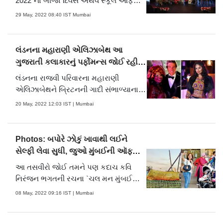
2022`ના બીજા દિવસે અથર્વ સ્કૂલ ઑફ
ફેશન એન્ડ આર્ટસ અને મુંબઈ ખાદી વિલેજ
29 May, 2022 08:40 IST Mumbai
ઈન્ડસ્ટ્રીઝ એસોસિએશન ટ્રસ્ટ (કોરા
કેન્દ્ર) દ્વારા આયોજિત ફેશન શોમાં
અગ્રણી ડિઝાઇનરોએ ખાદીના નવીનતમ
લંડનના મહારાણી એલિઝાબેથ આ
વલણો રજૂ કર્યા હતા.
ગુજરાતી કલાકારનું પર્ફોમન્સ જોઈ રહી
ગયા દંગ, જુઓ તસવીર
લંડનના રાજવી પરિવારના મહારાણી
એલિઝાબેથને બ્રિટનની ગાદી સંભાળ્યાના
70 વર્ષ પૂર્ણ થયા હોવાની ઉજવણીના
20 May, 2022 12:03 IST | Mumbai
ભાગરૂપે બ્રિટન શાહી ખાનદાન પ્લેટિનિયમ
જ્યુબીલી વર્ષ ઉજવી રહ્યું છે. તેના
અનુસંધાને વિવિધ કાર્યક્રમોનુ આયોજન
Photos: બપોરે ઝોકું ખાવાથી લઈને
કરવામાં આવ્યું હતું. આ કાર્યક્રમમાં મુળ
સેલ્ફી લેવા સુધી, જુઓ મુંબઈની ઑફબીટ
ગુજ.....
તસવીરો
આ તસવીરો જોઈ તમને પણ કદાચ કવિ
નિરંજન ભગતની રચના `ચલ મન મુંબઈ
નગરી, જોવા પુચ્છ વિનાની મગરી! જ્યાં
08 May, 2022 09:16 IST | Mumbai
માનવ સૌ ચિત્રો જેવાં,વગર પિછાને મિત્રો
જેવાં` યાદ આવી જશે...