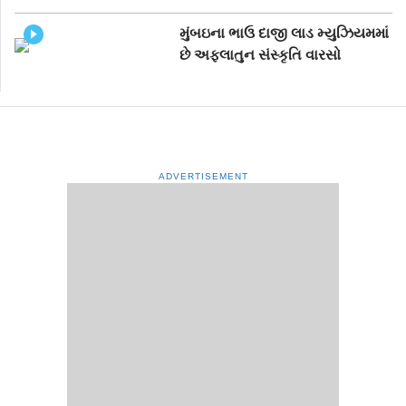
મુંબઇના ભાઉ દાજી લાડ મ્યુઝિયમમાં
છે અફલાતુન સંસ્કૃતિ વારસો
ADVERTISEMENT