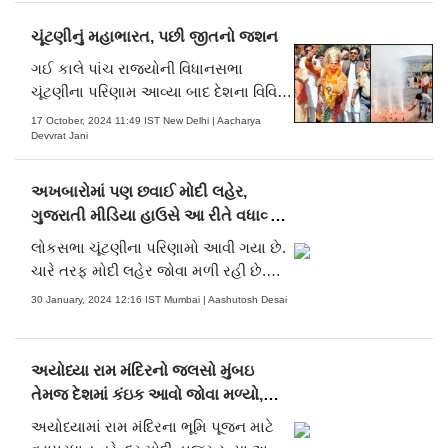
ચૂંટણીનું મહાભારત, પછી જીતનો જશન
ગઈ કાલે પાંચ રાજ્યોની વિધાનસભા
ચૂંટણીના પરિણામ આવ્યા બાદ દેશના વિવિધ
શહેરોમાં લોકોએ જીતનો જશ્ન મનાવ્યો હતો.
17 October, 2024 11:49 IST New Delhi | Aacharya
લોકોએ જીતનો જશ્ન કઈ રીતે મનાવ્યો તે
Devvrat Jani
જોઈએ તસવીરોમાં.
અખબારોમાં પણ છવાઈ મોદી લહેર,
ગુજરાતી મીડિયા હાઉસે આ રીતે વધાવ્યો
મોદીના વિજયને
લોકસભા ચૂંટણીના પરિણામો આવી ગયા છે.
ચારે તરફ મોદી લહેર જોવા મળી રહી છે.
ત્યારે જુઓ ગુજરાતના અખબારોએ કેવી
30 January, 2024 12:16 IST Mumbai | Aashutosh Desai
રીતે વડાપ્રધાન નરેન્દ્ર મોદીના આ વિજયને
વધાવ્યો.
અયોધ્યા રામ મંદિરનો જલસો મુંબઇ
તેમજ દેશમાં કંઇક આવો જોવા મળ્યો,
જુઓ તસવીરો
અયોધ્યામાં રામ મંદિરના ભૂમિ પૂજન માટે