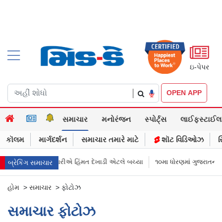
ઇ-પેપર
|
OPEN APP
સમાચાર
મનોરંજન
સ્પોર્ટ્સ
લાઈફસ્ટાઈલ
કૉલમ
માર્ગદર્શન
સમાચાર તમારે માટે
શૉટ વિડિઓઝ
સ
ડણી : કચ્છી વેપારીએ હિંમત દેખાડી એટલે બચ્યા
૧૦મા ધોરણમાં ગુજરાતની ૧૨૧ સ્કૂ
બ્રેકિંગ સમાચાર
હોમ
>
સમાચાર
>
ફોટોઝ
સમાચાર ફોટોઝ