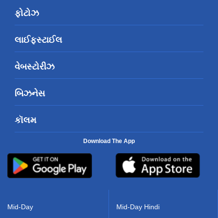
ફોટોઝ
લાઈફસ્ટાઈલ
વેબસ્ટોરીઝ
બિઝનેસ
કૉલમ
Download The App
Mid-Day
Mid-Day Hindi