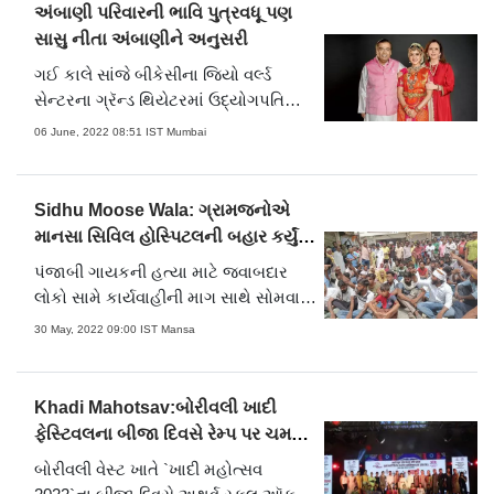
રાજનેતાઓ પહોંચ્યા છે. મંગળવારે રાહુલ
અંબાણી પરિવારની ભાવિ પુત્રવધૂ પણ
ગાંધી પણ સિદ્ધૂ મૂસેવાલાના પરિવારજનોને
સાસુ નીતા અંબાણીને અનુસરી
મળવા તેમના ઘરે પહોંચ્યા. (તસવીર સૌજન્ય
ગઈ કાલે સાંજે બીકેસીના જિયો વર્લ્ડ
પલ્લવ પાલિવાલ)
સેન્ટરના ગ્રૅન્ડ થિયેટરમાં ઉદ્યોગપતિ
મુકેશ અને નીતા અંબાણીના પુત્ર અનંત
06 June, 2022 08:51 IST Mumbai
અંબાણીની ફિયાન્સે રાધિકા મર્ચન્ટે પહેલી
વખત સ્ટેજ પર સોલો આરંગેત્રમ કર્યું હતું.
અંબાણી અને મર્ચન્ટ પરિવાર ઉપરાંત તેમના
Sidhu Moose Wala: ગ્રામજનોએ
મિત્રો તેમ જ કલારસિકો એને માણવા મોટી
માનસા સિવિલ હોસ્પિટલની બહાર કર્યું
સંખ્યામાં હાજર હતા. મોટા ભાગના મહેમાનો
વિરોધ પ્રદર્શન
પંજાબી ગાયકની હત્યા માટે જવાબદાર
સિલ્કની સાડી, શેરવાની અને કુર્તાનાં
લોકો સામે કાર્યવાહીની માગ સાથે સોમવારે
પરંપરાગત વસ્ત્રોમાં હતા. અંબાણી અને
માનસા સિવિલ હોસ્પિટલની બહાર વિરોધ
મર્ચન્ટ પરિવાર દરેક મહેમાનોનું ભાવભીનું
30 May, 2022 09:00 IST Mansa
પ્રદર્શન કરવામાં આવ્યું હતું, જ્યાં સિદ્ધુ
સ્વાગત કરતા જોવા મળ્યા હતા. મુકેશભાઈ
મૂસેવાલાના મૃતદેહને પોસ્ટ મોર્ટમ માટે
પૌત્ર પૃથ્વીને તેડીને ઊભા જોવા મળ્યા હતા.
રાખવામાં આવ્યો હતો.
(તસવીરો : રાણે આશિષ)
Khadi Mahotsav:બોરીવલી ખાદી
ફેસ્ટિવલના બીજા દિવસે રેમ્પ પર ચમકી
ખાદી, જુઓ તસવીરો
બોરીવલી વેસ્ટ ખાતે `ખાદી મહોત્સવ