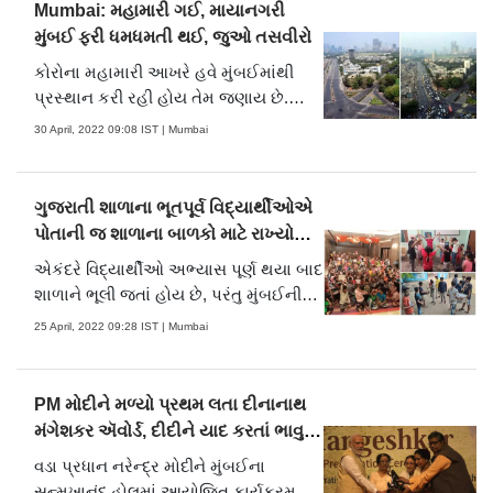
આ ઉપક્રમ અંતર્ગત બંને શાળાના ૫૦૦થી
Mumbai: મહામારી ગઈ, માયાનગરી
વધુ બાળકો જોડાયા હતાં અને હસતાં.....
મુંબઈ ફરી ધમધમતી થઈ, જુઓ તસવીરો
કોરોના મહામારી આખરે હવે મુંબઈમાંથી
પ્રસ્થાન કરી રહી હોય તેમ જણાય છે.
મુંબઈમાં દૈનિક કોરોના દર્દીઓની સંખ્યા પણ
30 April, 2022 09:08 IST | Mumbai
50થી નીચી છે અને તેને પગલે માસ્ક
સહિતના નિયમો પણ રાજ્ય સરકારે પાછા
ખેંચી લીધા છે. છેલ્લાં બે વર્ષમાં મહામારીની
ગુજરાતી શાળાના ભૂતપૂર્વ વિદ્યાર્થીઓએ
ત્રણ લહેર છતાં મુંબઈએ ફરી ખૂબ.....
પોતાની જ શાળાના બાળકો માટે રાખ્યો
સમર કેમ્પ
એકંદરે વિદ્યાર્થીઓ અભ્યાસ પૂર્ણ થયા બાદ
શાળાને ભૂલી જતાં હોય છે, પરંતુ મુંબઈની
ગુજરાતી શાળાના કેટલાક ભૂતપૂર્વઓએ આ
25 April, 2022 09:28 IST | Mumbai
વાતને ખોટી પૂરવાર કરી છે. મહારાષ્ટ્રમાં
માતૃભાષાના માધ્યમની શાળાઓના ઉત્કર્ષ
માટે કાર્યરત મુંબઈ ગુજરાતી સંગઠન સાથે
PM મોદીને મળ્યો પ્રથમ લતા દીનાનાથ
જોડાયેલા શાળાના ભૂતપૂર.....
મંગેશકર ઍવોર્ડ, દીદીને યાદ કરતાં ભાવુક
થયા...
વડા પ્રધાન નરેન્દ્ર મોદીને મુંબઈના
સન્મુખાનંદ હોલમાં આયોજિત કાર્યક્રમમાં