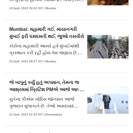
આજે પ્રથમ `લતા દીનાનાથ મંગેશકર
24 April, 2022 09:02 IST | Mumbai
ઍવોર્ડ`થી સન્માનિત કરવામાં આવ્યા છે. આ
ઍવોર્ડ સ્વીકાર્યા બાદ વડાપ્રધાન મોદી ભાવુક
થઈ ગયા હતા. આ પ્રસંગે તેમણે કહ્યું કે
Mumbai: મહામારી ગઈ, માયાનગરી
“આટલા વર્ષોમાં આ પહે.....
મુંબઈ ફરી ધમધમતી થઈ, જુઓ તસવીરો
કોરોના મહામારી આખરે હવે મુંબઈમાંથી
પ્રસ્થાન કરી રહી હોય તેમ જણાય છે.
મુંબઈમાં દૈનિક કોરોના દર્દીઓની સંખ્યા પણ
23 April, 2022 09:27 IST | Mumbai
50થી નીચી છે અને તેને પગલે માસ્ક
સહિતના નિયમો પણ રાજ્ય સરકારે પાછા
ખેંચી લીધા છે. છેલ્લાં બે વર્ષમાં મહામારીની
જે બાપુનું કર્યું હતું અપમાન, તેમના જ
ત્રણ લહેર છતાં મુંબઈએ ફરી ખૂબ.....
આશ્રમમાં બ્રિટિશ PMએ આજે આપ્યું
સન્માન
યુકેના પીએમ બૉરિસ જૉનસન આજે
ગુજરાત મુલાકાતે છે. તેઓ અમદાવાદ
પહોંચ્યા ત્યારે ઍરપૉર્ટ પર તેમનું ઢોલ નગારાં
21 April, 2022 01:53 IST | Ahmedabad
સાથે સ્વાગત કરવામાં આવ્યું. ઍરપૉર્ટ પર
રાજ્યપાલ આચાર્ય દેવવ્રત પણ તેમના