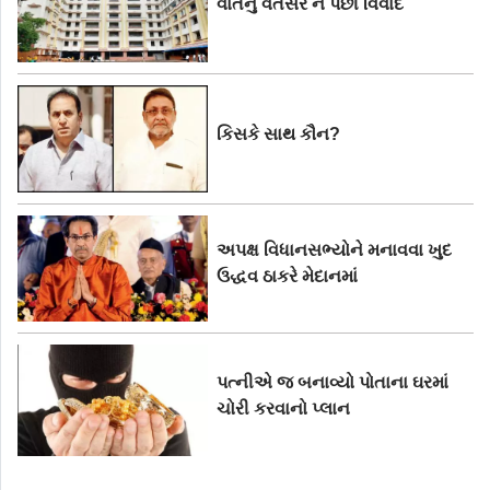
વાતનું વતેસર ને પછી વિવાદ
કિસકે સાથ કૌન?
અપક્ષ વિધાનસભ્યોને મનાવવા ખુદ
ઉદ્ધવ ઠાકરે મેદાનમાં
પત્નીએ જ બનાવ્યો પોતાના ઘરમાં
ચોરી કરવાનો પ્લાન