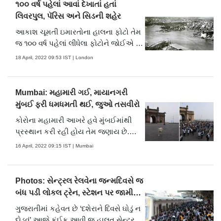
સ્વાગત માટે પહોંચ્યા. બ્રિટીશ પીએમનો
૧૦૦ વર્ષ પહેલાં આવાં દેખાતાં હતાં
રોડ શૉ ઍરપૉર્ટથી ગાંધી આશ્રમ સુધી યો.....
લિવરપુલ, પૅરિસ અને સિડની શહેર
આકાશ ચૂમતી ઇમારતોના હાલના ફોટો તેમ
જ ૧૦૦ વર્ષ પહેલાં લીધેલા ફોટોને જોઈએ તો
શહેરમાં જોવા મળતા પરિવર્તન અનુભવી
18 April, 2022 09:53 IST | London
શકાય છે. સિડની ઑપેરા હાઉસ કે ટોક્યોના
રેડિયો ટાવરનું અસ્તિત્વ જ નહોતું. એ
વખતનું લંડન અને આજના લંડન વચ્ચેનો
Mumbai: મહામારી ગઈ, માયાનગરી
ફરક જોઈ શકાય છે. પૅરિસ અને લિવરપુ.....
મુંબઈ ફરી ધમધમતી થઈ, જુઓ તસવીરો
કોરોના મહામારી આખરે હવે મુંબઈમાંથી
પ્રસ્થાન કરી રહી હોય તેમ જણાય છે.
મુંબઈમાં દૈનિક કોરોના દર્દીઓની સંખ્યા પણ
16 April, 2022 09:15 IST | Mumbai
50થી નીચી છે અને તેને પગલે માસ્ક
સહિતના નિયમો પણ રાજ્ય સરકારે પાછા
ખેંચી લીધા છે. છેલ્લાં બે વર્ષમાં મહામારીની
Photos: સેન્ટ્રલ રેલવેના જન્મદિવસે જ
ત્રણ લહેર છતાં મુંબઈએ ફરી ખૂબ.....
બંધ પડી લોકલ ટ્રેન, સ્ટેશન પર જામી
ભીડ
ગુજરાતીમાં કહેવત છે ‘દશેરાને દિવસે ઘોડું ન
દોડવું’ આજે કંઈક આવી જ હાલત સેન્ટ્રલ