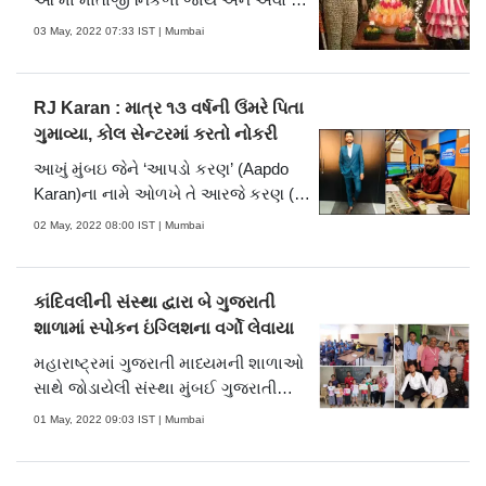
દર્શાવે જાણે કે ગુનો કર્યો હોય. ભારતમાં પણ
03 May, 2022 07:33 IST | Mumbai
આ જ સ્થિતિ છે. ત્યારે થાઈલેન્ડના
કોન્ડમની થીમ પર બનેલા આ કેફે
(Condom Cafe)વિશે જાણી તમને નવાઈ
RJ Karan : માત્ર ૧૩ વર્ષની ઉંમરે પિતા
લાગશે.
ગુમાવ્યા, કોલ સેન્ટરમાં કરતો નોકરી
આખું મુંબઇ જેને ‘આપડો કરણ’ (Aapdo
Karan)ના નામે ઓળખે તે આરજે કરણ (RJ
Karan)એ રેડિયો જૉકી બનવાનું સ્વપ્ને પણ
02 May, 2022 08:00 IST | Mumbai
વિચાર્યું નહોતું. વાંચીને લાગીને નવાઈ?
ગુજરાતી મિડ-ડે ડૉટકૉમ સાથેની વાતચીતમાં
આરજે કરણ મહેતા (RJ Karan Mehta)એ
કાંદિવલીની સંસ્થા દ્વારા બે ગુજરાતી
કહ્યું હતું કે, માત.....
શાળામાં સ્પોકન ઇંગ્લિશના વર્ગો લેવાયા
મહારાષ્ટ્રમાં ગુજરાતી માધ્યમની શાળાઓ
સાથે જોડાયેલી સંસ્થા મુંબઈ ગુજરાતી
સંગઠન દ્વારા મલાડ પૂર્વની બે ગુજરાતી
01 May, 2022 09:03 IST | Mumbai
માધ્યમની શાળાઓમાં વેકેશન દરમિયાન
સ્પોકન ઇંગ્લિશના વર્ગો લેવામાં આવ્યા હતા.