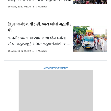
રેલવેમાં જોવા મળી રહી છે. આજે સેન્ટ્રલ
16 April, 2022 03:20 IST | Mumbai
રેલવેનો જન્મદિવસ છે. સેન્ટ્રલ રેલવેએ
આજે ​​170મા વર્ષમાં પ્રવેશ કર્યો છે ત્યારે
આજના દિવસે જ મુસાફરોને મોટો ફટકો
ત્રિશલાનંદન વીર કી, જય બોલો મહાવીર
લાગ્યો.....
કી
મહાવીર જન્મ કલ્યાણક એ જૈન ધર્મના
સૌથી મહત્વપૂર્ણ ધાર્મિક તહેવારોમાંનો એક
છે. તે વર્તમાન અવસર્પિણીના ચોવીસમા અને
15 April, 2022 08:52 IST | Mumbai
છેલ્લા તીર્થંકર મહાવીરના જન્મની ઉજવણી
કરે છે. ગઈ કાલે શહેરમાં વિવિધ સ્થળઓએ
મહાવીર જયંતીની ઉજવણી કરવામાં આવી
ADVERTISEMENT
હતી. જુઓ તસવીરોમાં.